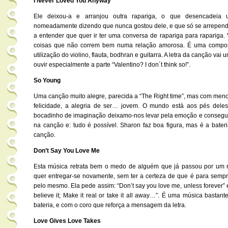
I Never Loved You Anyway
Ele deixou-a e arranjou outra rapariga, o que desencadeia u
nomeadamente dizendo que nunca gostou dele, e que só se arrepende
a entender que quer ir ter uma conversa de rapariga para rapariga.
coisas que não correm bem numa relação amorosa. É uma compos
utilização do violino, flauta, bodhran e guitarra. A letra da canção va
ouvir especialmente a parte “Valentino? I don´t think so!”.
So Young
Uma canção muito alegre, parecida a “The Right time”, mas com menos
felicidade, a alegria de ser… jovem. O mundo está aos pés del
bocadinho de imaginação deixamo-nos levar pela emoção e consegue 
na canção e: tudo é possível. Sharon faz boa figura, mas é a bater
canção.
Don’t Say You Love Me
Esta música retrata bem o medo de alguém que já passou por um r
quer entregar-se novamente, sem ter a certeza de que é para sempr
pelo mesmo. Ela pede assim: “Don’t say you love me, unless forever” e “
believe it; Make it real or take it all away…”. É uma música bastan
bateria, e com o coro que reforça a mensagem da letra.
Love Gives Love Takes