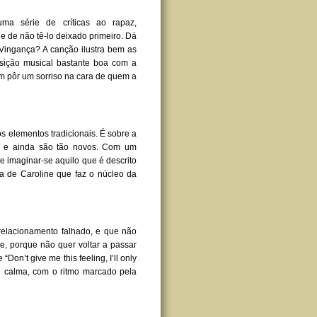
ma série de críticas ao rapaz,
 de não tê-lo deixado primeiro. Dá
 Vingança? A canção ilustra bem as
ição musical bastante boa com a
i um pôr um sorriso na cara de quem a
 elementos tradicionais. É sobre a
es e ainda são tão novos. Com um
imaginar-se aquilo que é descrito
ia de Caroline que faz o núcleo da
elacionamento falhado, e que não
e, porque não quer voltar a passar
Don’t give me this feeling, I’ll only
te calma, com o ritmo marcado pela