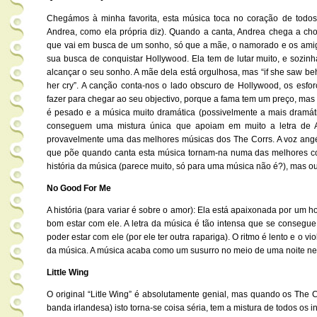
Chegámos à minha favorita, esta música toca no coração de todos
Andrea, como ela própria diz). Quando a canta, Andrea chega a chora
que vai em busca de um sonho, só que a mãe, o namorado e os am
sua busca de conquistar Hollywood. Ela tem de lutar muito, e sozin
alcançar o seu sonho. A mãe dela está orgulhosa, mas “if she saw behi
her cry”. A canção conta-nos o lado obscuro de Hollywood, os esfo
fazer para chegar ao seu objectivo, porque a fama tem um preço, mas 
é pesado e a música muito dramática (possivelmente a mais dramátic
conseguem uma mistura única que apoiam em muito a letra de A
provavelmente uma das melhores músicas dos The Corrs. A voz angé
que põe quando canta esta música tornam-na numa das melhores 
história da música (parece muito, só para uma música não é?), mas 
No Good For Me
A história (para variar é sobre o amor): Ela está apaixonada por um
bom estar com ele. A letra da música é tão intensa que se consegue 
poder estar com ele (por ele ter outra rapariga). O ritmo é lento e o v
da música. A música acaba como um susurro no meio de uma noite ne
Little Wing
O original “Litle Wing” é absolutamente genial, mas quando os The C
banda irlandesa) isto torna-se coisa séria, tem a mistura de todos os in