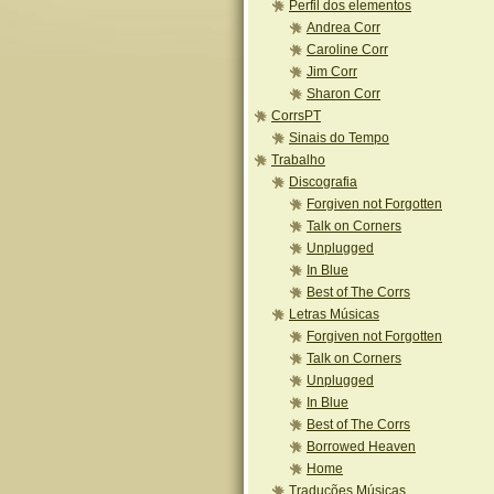
Perfil dos elementos
Andrea Corr
Caroline Corr
Jim Corr
Sharon Corr
CorrsPT
Sinais do Tempo
Trabalho
Discografia
Forgiven not Forgotten
Talk on Corners
Unplugged
In Blue
Best of The Corrs
Letras Músicas
Forgiven not Forgotten
Talk on Corners
Unplugged
In Blue
Best of The Corrs
Borrowed Heaven
Home
Traduções Músicas