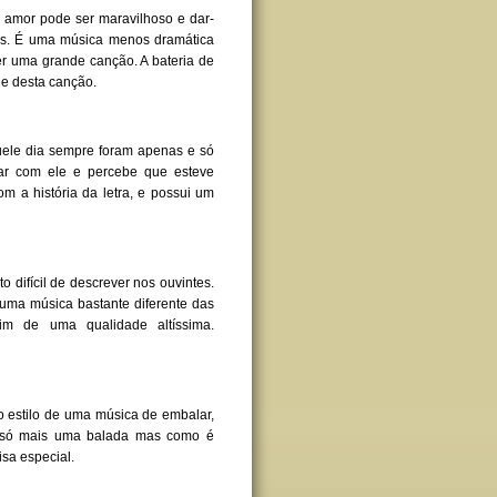
O amor pode ser maravilhoso e dar-
eis. É uma música menos dramática
er uma grande canção. A bateria de
de desta canção.
uele dia sempre foram apenas e só
r com ele e percebe que esteve
 a história da letra, e possui um
o difícil de descrever nos ouvintes.
 uma música bastante diferente das
im de uma qualidade altíssima.
o estilo de uma música de embalar,
er só mais uma balada mas como é
isa especial.