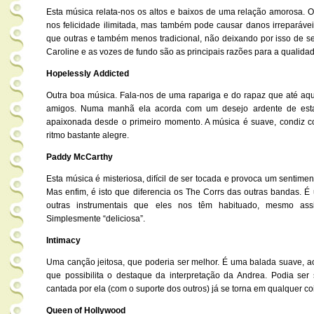
Esta música relata-nos os altos e baixos de uma relação amorosa. 
nos felicidade ilimitada, mas também pode causar danos irreparáv
que outras e também menos tradicional, não deixando por isso de s
Caroline e as vozes de fundo são as principais razões para a qualida
Hopelessly Addicted
Outra boa música. Fala-nos de uma rapariga e do rapaz que até aq
amigos. Numa manhã ela acorda com um desejo ardente de esta
apaixonada desde o primeiro momento. A música é suave, condiz com
ritmo bastante alegre.
Paddy McCarthy
Esta música é misteriosa, difícil de ser tocada e provoca um sentiment
Mas enfim, é isto que diferencia os The Corrs das outras bandas. É
outras instrumentais que eles nos têm habituado, mesmo ass
Simplesmente “deliciosa”.
Intimacy
Uma canção jeitosa, que poderia ser melhor. É uma balada suave, a
que possibilita o destaque da interpretação da Andrea. Podia s
cantada por ela (com o suporte dos outros) já se torna em qualquer co
Queen of Hollywood