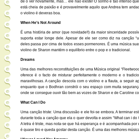
de o ver novamente, mas… ele não existe! O sonho é tão intenso que 
está cheia de paixão e é provavelmente aquilo que Andrea tem andado
o violino é deveras boa.
When He’s Not Around
É uma história de amor (que novidade!!) da maior sinceridade possív
suporta estar longe dele. Apesar de ele ser como diz na canção “u
deles passa por cima de todos esses pormenores. É uma música sua
violino de Sharon mantém o equilíbrio entre o pop e o tradicional.
Dreams
Uma das melhores reconstituições de uma Música original “Fleetwoo
oferece é o facto de misturar perfeitamente o moderno e o tradici
maravilhosas. A canção descola com o violino e a flauta, a seguir a
enquanto que o Bodhran constrói o seu espaço com muita seguranç
onde se consegue ouvir tão bem as vozes de Sharon e de Caroline c
What Can I Do
Uma canção triste: Uma discussão e ele foi-se embora. A terminar est
durante toda a canção que ela o quer devolta e assim “What can i do 
A letra é triste, mas nota-se que há esperança e é acompanhada por
é quase tiro e queda gostar desta canção. É uma das melhores música