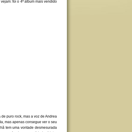
 vejam: foi o 4º álbum mais vendido
a de puro rock, mas a voz de Andrea
ada, mas apenas consegue ver o seu
nhã tem uma vontade desmesurada