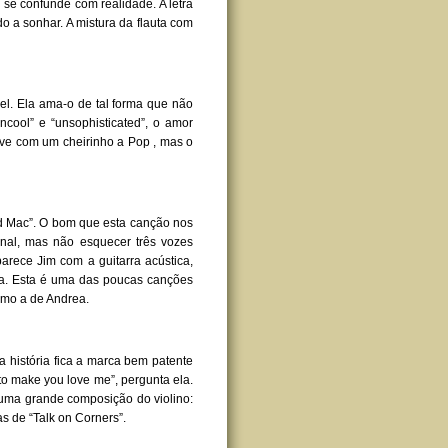
se confunde com realidade. A letra
 a sonhar. A mistura da flauta com
el. Ela ama-o de tal forma que não
ncool” e “unsophisticated”, o amor
ve com um cheirinho a Pop , mas o
d Mac”. O bom que esta canção nos
onal, mas não esquecer três vozes
parece Jim com a guitarra acústica,
a. Esta é uma das poucas canções
omo a de Andrea.
a história fica a marca bem patente
to make you love me”, pergunta ela.
 uma grande composição do violino:
s de “Talk on Corners”.