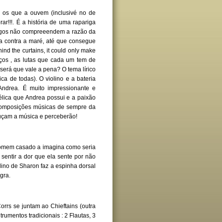
 os que a ouvem (inclusivé no de
r!!!. É a história de uma rapariga
igos não compreeendem a razão da
ha contra a maré, até que consegue
nd the curtains, it could only make
rços , as lutas que cada um tem de
será que vale a pena? O tema lírico
a de todas). O violino e a bateria
ndrea. É muito impressionante e
lica que Andrea possui e a paixão
composições músicas de sempre da
ouçam a música e perceberão!
 homem casado a imagina como seria
sentir a dor que ela sente por não
iolino de Sharon faz a espinha dorsal
gra.
orrs se juntam ao Chieftains (outra
trumentos tradicionais : 2 Flautas, 3