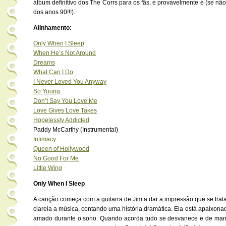
álbum definitivo dos The Corrs para os fãs, e provavelmente é (se não
dos anos 90!!!).
Alinhamento:
Only When I Sleep
When He’s Not Around
Dreams
What Can I Do
I Never Loved You Anyway
So Young
Don’t Say You Love Me
Love Gives Love Takes
Hopelessly Addicted
Paddy McCarthy (Instrumental)
Intimacy
Queen of Hollywood
No Good For Me
Little Wing
Only When I Sleep
A canção começa com a guitarra de Jim a dar a impressão que se trat
clareia a música, contando uma história dramática. Ela está apaixon
amado durante o sono. Quando acorda tudo se desvanece e de ma