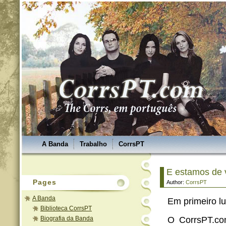
A Banda
Trabalho
CorrsPT
E estamos de v
Pages
Author:
CorrsPT
A Banda
Em primeiro lu
Biblioteca CorrsPT
Biografia da Banda
O CorrsPT.co