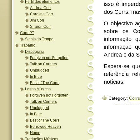
Perfil dos elementos
isso é imper
Andrea Corr
dos Corrs, mas
Caroline Corr
Jim Corr
O objectivo a
Sharon Corr
sobre os Co
CorrsPT
informação q
Sinais do Tempo
Trabalho
informação qu
Discografia
Andrea e da S
Forgiven not Forgotten
Talk on Corners
Espera-se qu
Unplugged
referência r
In Blue
notícias.
Best of The Corrs
Letras Músicas
Forgiven not Forgotten
Category:
Corr
Talk on Corners
Unplugged
In Blue
Best of The Corrs
Borrowed Heaven
Home
Traduções Músicas