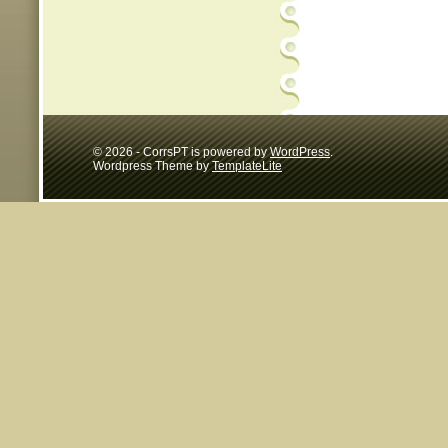
© 2026 - CorrsPT is powered by
WordPress
.
Wordpress Theme by
TemplateLite